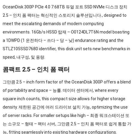
OceanDisk 300P PCIe 4.0 7.68TB 듀얼 포트 SSD NVMe 디스크 장치
2.5 – 인치 폼 팩터는 혁신적인 스토리지 솔루션입니다.,
designed to
meet the escalating demands of modern computing
environments
. 16Gb/s HSSD 탑재 –
O0124DL7T6N model boasting
a 1DWPD
(1 운전하다 – 쓰다 – 당 – 낮)
endurance rating and the
STLZ105SSD7680 identifier
,
this disk unit sets new benchmarks in
speed
, 내구성, 및 용량.
콤팩트 2.5 – 인치 폼 팩터
그만큼 2.5 –
inch form factor of the OceanDisk 300P offers a blend
of portability and space
– 능률. 데이터 센터에서,
where every
square inch counts
,
this compact size allows for higher storage
density
. 제한된 공간에 여러 드라이브 설치 가능,
optimizing the use
of server racks
.
For smaller setups like high
– 최종 워크스테이션 또
는 소규모 – 형태 – 팩터 서버, 그만큼 2.5 – 인치 폼 팩터로 쉽게 통합 가
능,
fitting seamlessly into existing hardware configurations
.