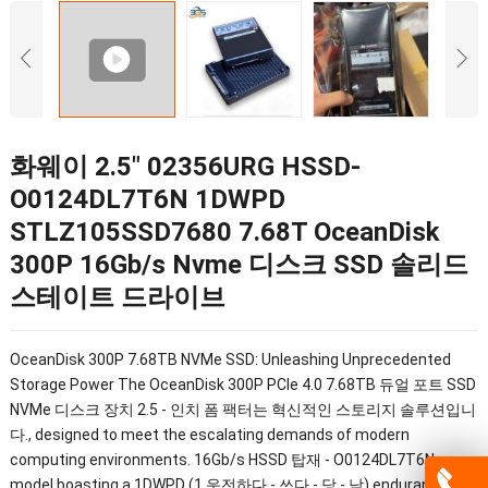
화웨이 2.5″ 02356URG HSSD-
O0124DL7T6N 1DWPD
STLZ105SSD7680 7.68T OceanDisk
300P 16Gb/s Nvme 디스크 SSD 솔리드
스테이트 드라이브
OceanDisk 300P 7.68TB NVMe SSD
:
Unleashing Unprecedented
Storage Power The OceanDisk 300P PCIe
4.0 7.68TB 듀얼 포트 SSD
NVMe 디스크 장치 2.5 - 인치 폼 팩터는 혁신적인 스토리지 솔루션입니
다.,
designed to meet the escalating demands of modern
computing environments
. 16Gb/s HSSD 탑재 -
O0124DL7T6N
model boasting a 1DWPD
(1 운전하다 - 쓰다 - 당 - 낮)
endurance