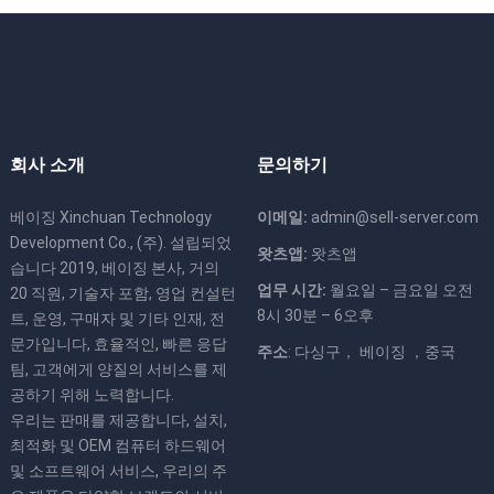
회사 소개
문의하기
베이징 Xinchuan Technology
이메일:
admin@sell-server.com
Development Co., (주). 설립되었
왓츠앱:
왓츠앱
습니다 2019, 베이징 본사, 거의
업무 시간:
월요일 – 금요일 오전
20 직원, 기술자 포함, 영업 컨설턴
8시 30분 – 6오후
트, 운영, 구매자 및 기타 인재, 전
문가입니다, 효율적인, 빠른 응답
주소
: 다싱구， 베이징 ，중국
팀, 고객에게 양질의 서비스를 제
공하기 위해 노력합니다.
우리는 판매를 제공합니다, 설치,
최적화 및 OEM 컴퓨터 하드웨어
및 소프트웨어 서비스, 우리의 주