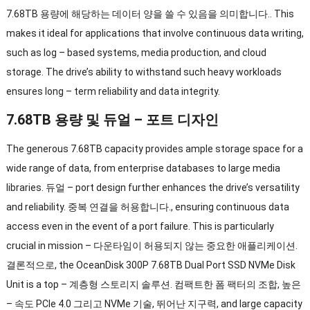
7.68TB 용량에 해당하는 데이터 양을 쓸 수 있음을 의미합니다..
This
makes it ideal for applications that involve continuous data writing
,
such as log
–
based systems
,
media production
,
and cloud
storage
.
The drive’s ability to withstand such heavy workloads
ensures long
–
term reliability and data integrity
.
7.68TB 용량 및 듀얼 – 포트 디자인
The generous 7.68TB capacity provides ample storage space for a
wide range of data
,
from enterprise databases to large media
libraries
. 듀얼 –
port design further enhances the drive’s versatility
and reliability
. 중복 연결을 허용합니다.,
ensuring continuous data
access even in the event of a port failure
.
This is particularly
crucial in mission
– 다운타임이 허용되지 않는 중요한 애플리케이션.
결론적으로,
the OceanDisk 300P 7.68TB Dual Port SSD NVMe Disk
Unit is a top
– 계층형 스토리지 솔루션. 컴팩트한 폼 팩터의 조합, 높은
– 속도 PCIe 4.0 그리고 NVMe 기술, 뛰어난 지구력,
and large capacity