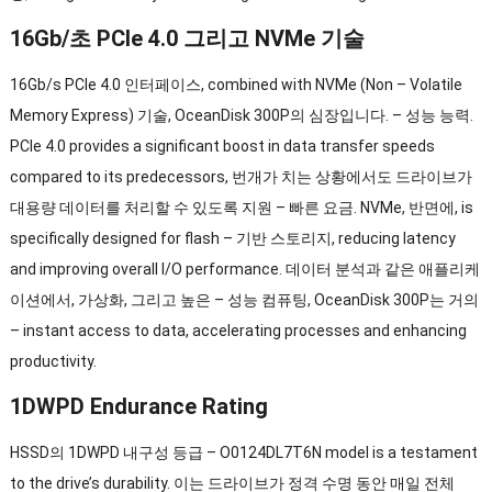
16Gb/초 PCIe 4.0 그리고 NVMe 기술
16Gb/s PCIe 4.0 인터페이스,
combined with NVMe
(
Non
–
Volatile
Memory Express
) 기술, OceanDisk 300P의 심장입니다. – 성능 능력.
PCIe 4.0
provides a significant boost in data transfer speeds
compared to its predecessors
, 번개가 치는 상황에서도 드라이브가
대용량 데이터를 처리할 수 있도록 지원 – 빠른 요금. NVMe, 반면에,
is
specifically designed for flash
– 기반 스토리지,
reducing latency
and improving overall I/O performance
. 데이터 분석과 같은 애플리케
이션에서, 가상화, 그리고 높은 – 성능 컴퓨팅, OceanDisk 300P는 거의
–
instant access to data
,
accelerating processes and enhancing
productivity
.
1
DWPD Endurance Rating
HSSD의 1DWPD 내구성 등급 –
O0124DL7T6N model is a testament
to the drive’s durability
. 이는 드라이브가 정격 수명 동안 매일 전체