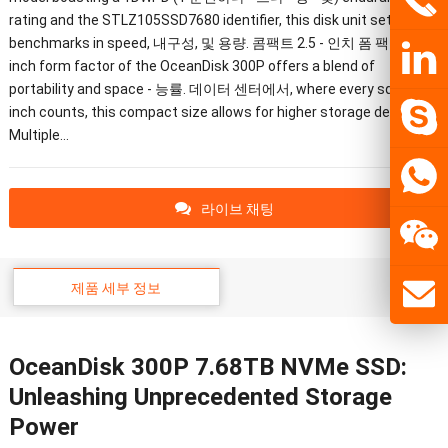
rating and the STLZ105SSD7680 identifier
,
this disk unit sets new
benchmarks in speed
, 내구성, 및 용량. 콤팩트 2.5 - 인치 폼 팩터 2.5 -
inch form factor of the OceanDisk 300P offers a blend of
portability and space
- 능률. 데이터 센터에서,
where every square
inch counts
,
this compact size allows for higher storage density
.
Multiple
…
라이브 채팅
제품 세부 정보
OceanDisk 300P 7.68TB NVMe SSD
:
Unleashing Unprecedented Storage
Power