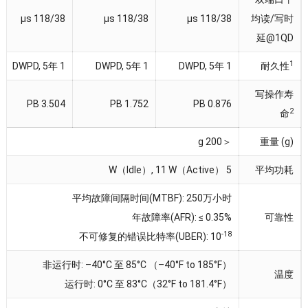
µs
118/38
µs
118/38
µs
118/38
均读/写时
延@1QD
1
年
1 DWPD, 5
年
1 DWPD, 5
年
1 DWPD, 5
耐久性
写操作寿
3.504 PB
1.752 PB
0.876 PB
2
命
＜200 g
重量
(
g
)
W（Idle）
, 11
W（Active）
5
平均功耗
平均故障间隔时间
(MTBF): 250
万小时
年故障率
(
AFR
):
≤
0.35%
可靠性
-18
不可修复的错误比特率
(
UBER
): 10
非运行时
:
–40°C 至 85°C （–40°F to 185°F）
温度
运行时
: 0
°C 至 83°C（32°F to 181.4°F）