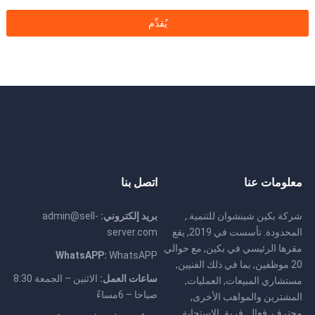
معلومات عنا
اتصل بنا
شركة بكين شينشوان للتنمية.,
بريد إلكتروني:
admin@sell-
المحدودة. تأسست في 2019, يقع
server.com
مقرها الرئيسي في بكين, مع حوالي
WhatsAPP:
WhatsAPP
20 موظفين, بما في ذلك الفنيين,
ساعات العمل:
الاثنين – الجمعة 8:30
مستشاري المبيعات, العمليات,
صباحا – 6مساءً
المشترين والمواهب الأخرى,
محترف, فعال, فريق الاستجابة