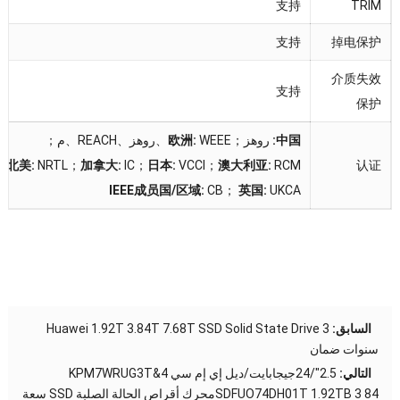
支持
TRIM
支持
掉电保护
介质失效
支持
保护
中国
:
روهز；
WEEE
:
欧洲
、روهز、
REACH
、م；
北美
:
NRTL
；
加拿大
:
IC
；
日本
:
VCCI；
澳大利亚
:
RCM
认证
IEEE成员国/区域
:
CB
；
英国
:
UKCA
السابق:
Huawei 1.92T 3.84T 7.68T SSD Solid State Drive 3
سنوات ضمان
التالي:
2.5″/24جيجابايت/ديل إي إم سي KPM7WRUG3T&4
SDFUO74DH01T 1.92TB 3 84محرك أقراص الحالة الصلبة SSD سعة