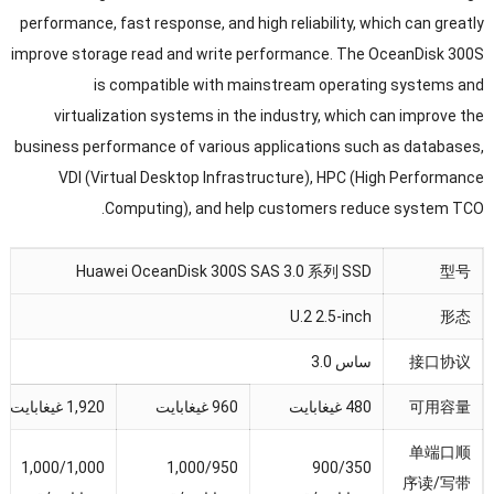
performance
,
fast response
,
and high reliability
,
which can greatly
improve storage read and write performance
.
The OceanDisk 300S
is compatible with mainstream operating systems and
virtualization systems in the industry
,
which can improve the
business performance of various applications such as databases
,
VDI (
Virtual Desktop Infrastructure
), HPC (
High Performance
.
Computing
),
and help customers reduce system TCO
Huawei OceanDisk 300S SAS
3.0
系列 SSD
型号
U.2 2.5-inch
形态
接口协议
ساس 3.0
可用容量
480 غيغابايت
960 غيغابايت
1,920 غيغابايت
单端口顺
1,000/1,000
1,000/950
900/350
序读/写带