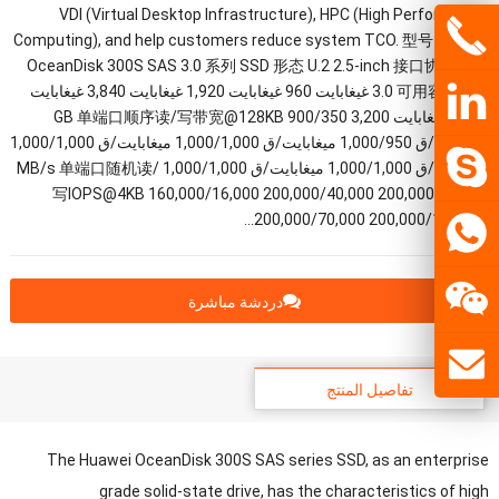
VDI (
Virtual Desktop Infrastructure
), HPC (
High Performance
Computing
),
and help customers reduce system TCO
.
型号 Huawei
OceanDisk 300S SAS
3.0
系列 SSD 形态 U.2 2.5-inch 接口协议 SAS
可用容量
3.0
480 غيغابايت 960 غيغابايت 1,920 غيغابايت 3,840 غيغابايت
7,680 غيغابايت 3,200
900/350
GB 单端口顺序读/写带宽@128KB
ميغابايت/ق 1,000/950 ميغابايت/ق 1,000/1,000 ميغابايت/ق 1,000/1,000
ميغابايت/ق 1,000/1,000 ميغابايت/ق 1,000/1,000
MB/s 单端口随机读/
写IOPS@4KB
160,000/16,000 200,000/40,000 200,000/70,000
200,000/70,000 200,000/100,000…
دردشة مباشرة
تفاصيل المنتج
The Huawei OceanDisk 300S SAS series SSD
,
as an enterprise
grade solid-state drive
,
has the characteristics of high