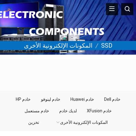
SSD
/
المكونات الإلكترونية الأخرى
خادم Dell
خادم Huawei
خادم لينوفو
خادم HP
خادم XFusion
لديك خادم
خادم مستعمل
المكونات الإلكترونية الأخرى
تخزين