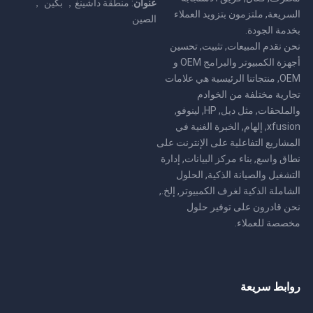
عنوان
: منطقة داشينغ， بكين ，
السريعة, ملتزمون بتزويد العملاء
الصين
بخدمة الجودة.
نحن نقدم المبيعات, تثبيت, تحسين
أجهزة الكمبيوتر والبرامج OEM و
OEM, منتجاتنا الرئيسية هي علامات
تجارية مختلفة من الخوادم
والملحقات, مثل ديل, HP, لينوفو,
xfusion, إلهام, الخبرة الغنية في
المشاريع التفاعلية على الإنترنت على
نطاق واسع, بناء مركز البيانات, إدارة
التشغيل والصيانة الذكية, الحلول
الشاملة الذكية لغرف الكمبيوتر, إلخ.,
نحن قادرون على توفير حلول
مخصصة للعملاء.
روابط سريعة