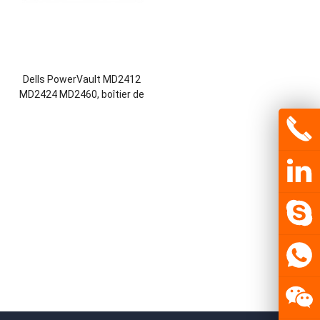
Dells PowerVault MD2412
MD2424 MD2460, boîtier de
stockage à connexion directe,
boîtier DAS JBOD, serveur de
stockage, Original, nouveau