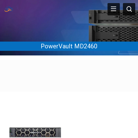
PowerVault MD2460